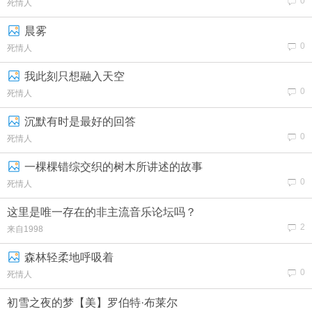
0
死情人
晨雾
0
死情人
我此刻只想融入天空
0
死情人
沉默有时是最好的回答
0
死情人
一棵棵错综交织的树木所讲述的故事
0
死情人
这里是唯一存在的非主流音乐论坛吗？
2
来自1998
森林轻柔地呼吸着
0
死情人
初雪之夜的梦【美】‌罗伯特·布莱尔