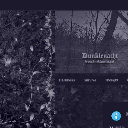
Darkness
Survive
Thought