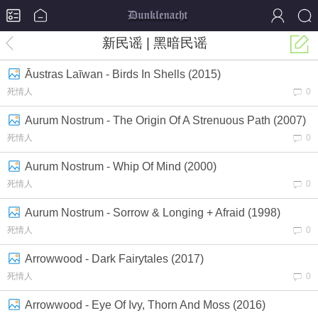
新民谣 | 黑暗民谣
Āustras Laīwan - Birds In Shells (2015)
死情人
0
Aurum Nostrum - The Origin Of A Strenuous Path (2007)
死情人
0
Aurum Nostrum - Whip Of Mind (2000)
死情人
0
Aurum Nostrum - Sorrow & Longing + Afraid (1998)
死情人
0
Arrowwood - Dark Fairytales (2017)
死情人
0
Arrowwood - Eye Of Ivy, Thorn And Moss (2016)